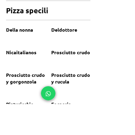
Pizza specili
Della nonna
Deldottore
Nicaitalianos
Prosciutto crudo
Prosciutto crudo
Prosciutto crudo
y gorgonzola
y rucula
Pinturicchio
Focaccia
Focaccia
Ensalada
mediterranea
caprese