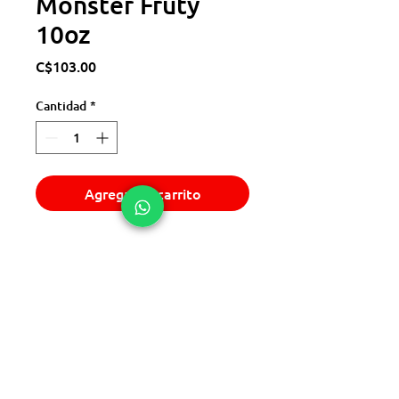
Monster Fruty
10oz
Precio
C$103.00
Cantidad
*
Agregar al carrito