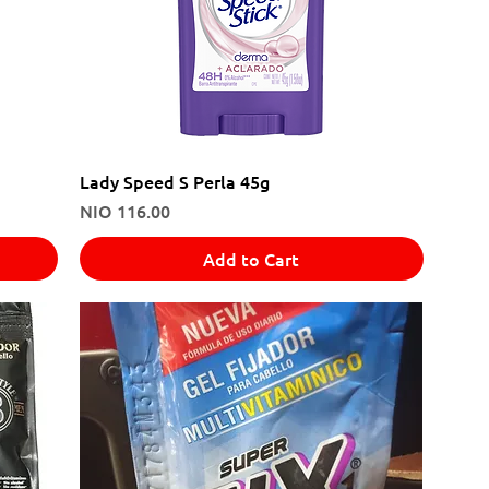
Lady Speed S Perla 45g
Price
NIO 116.00
Add to Cart