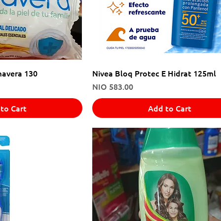
mavera 130
Nivea Bloq Protec E Hidrat 125ml
Price
NIO 583.00
to Cart
Add to Cart