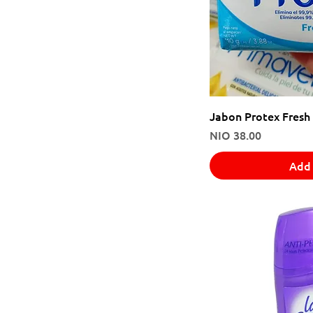
Jabon Protex Fresh
Price
NIO 38.00
Add 