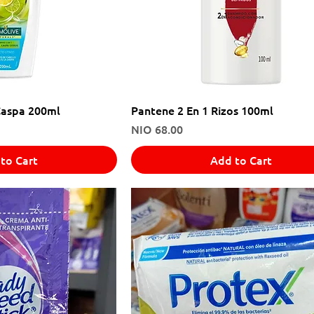
Caspa 200ml
Pantene 2 En 1 Rizos 100ml
Price
NIO 68.00
to Cart
Add to Cart