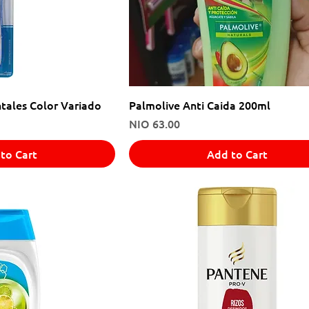
tales Color Variado
Palmolive Anti Caida 200ml
Price
NIO 63.00
to Cart
Add to Cart