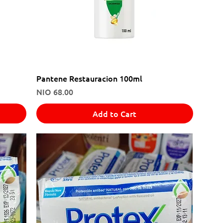
Pantene Restauracion 100ml
Price
NIO 68.00
Add to Cart