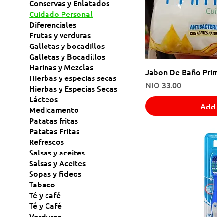
Conservas y Enlatados
Cuidado Personal
Diferenciales
Frutas y verduras
Galletas y bocadillos
Galletas y Bocadillos
Harinas y Mezclas
Jabon De Baño Pri
Hierbas y especias secas
Price
NIO 33.00
Hierbas y Especias Secas
Lácteos
Add 
Medicamento
Patatas fritas
Patatas Fritas
Refrescos
Salsas y aceites
Salsas y Aceites
Sopas y fideos
Tabaco
Té y café
Té y Café
Verduras