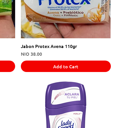
Jabon Protex Avena 110gr
Price
NIO 38.00
Add to Cart