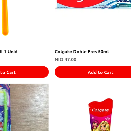
II 1 Unid
Colgate Doble Fres 50ml
Price
NIO 47.00
to Cart
Add to Cart