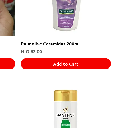
Palmolive Ceramidas 200ml
Price
NIO 63.00
Add to Cart