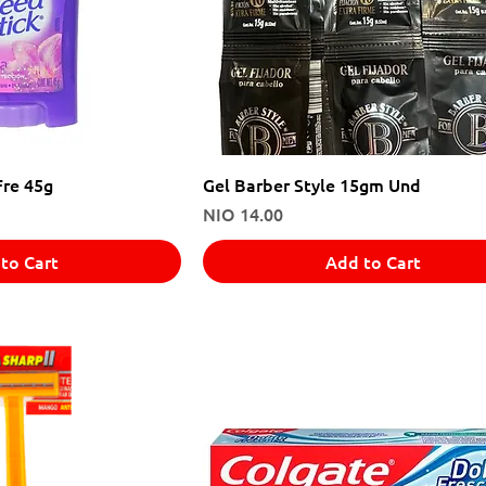
Fre 45g
Gel Barber Style 15gm Und
Price
NIO 14.00
to Cart
Add to Cart