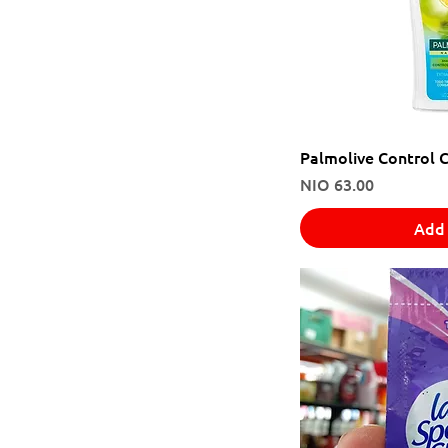
Palmolive Control 
Price
NIO 63.00
Add 