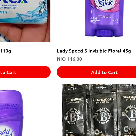
 110g
Lady Speed S Invisible Floral 45g
Price
NIO 116.00
to Cart
Add to Cart