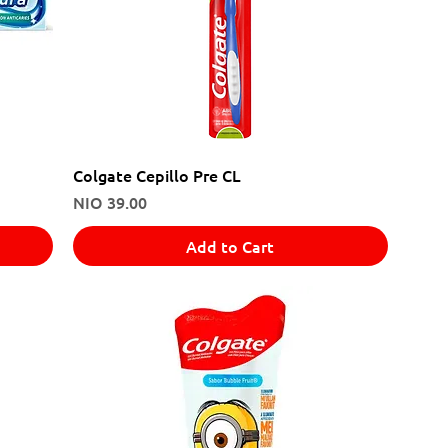
Colgate Cepillo Pre CL
Price
NIO 39.00
Add to Cart