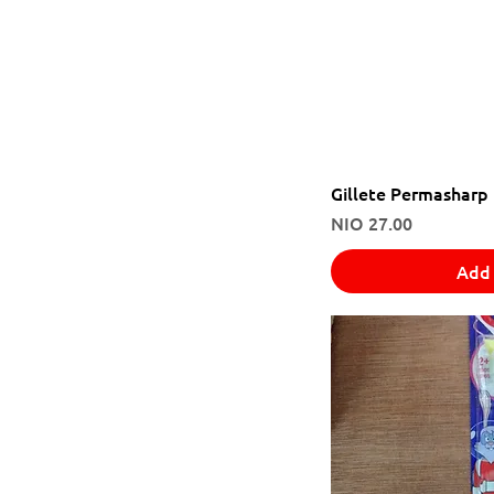
Gillete Permasharp 
Price
NIO 27.00
Add 