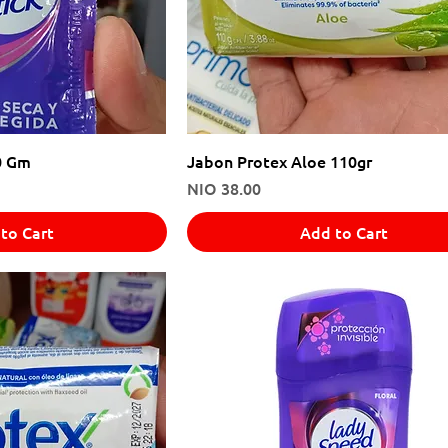
0 Gm
Jabon Protex Aloe 110gr
Price
NIO 38.00
to Cart
Add to Cart